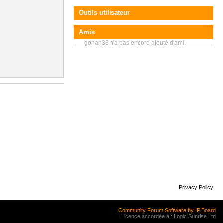
Outils utilisateur
Amis
gohan33 n'a pas encore ajouté d'ami.
Privacy Policy
Community Forum Software by IP.Board
Licence accordée à : Logic Sunrise Ltd