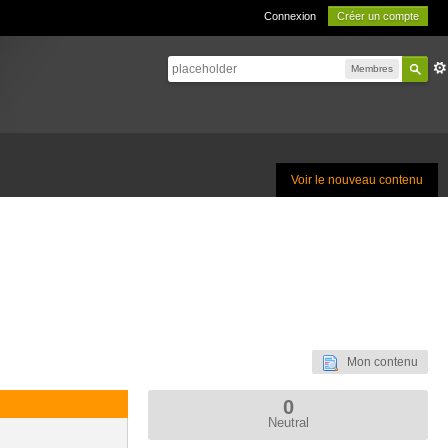
Connexion
Créer un compte
Membres
Voir le nouveau contenu
Mon contenu
0
Neutral