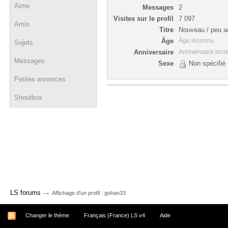
Aime
Messages
2
Visites sur le profil
7 097
Amis
Titre
Nouveau / peu ac
Âge
Âge inconnu
Sujets
Anniversaire
Anniversaire inc
Messages
Sexe
Non spécifié
Petites annonces
Shoutbox
→
LS forums
Affichage d'un profil : gohan33
Changer le thème
Français (France) LS v4
Aide