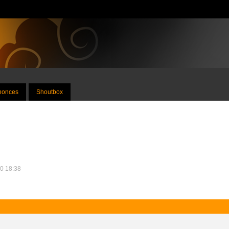
nnonces
Shoutbox
10 18:38