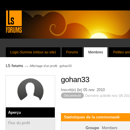
Logic-Sunrise (retour au site)
Forums
Membres
Petites a
→
LS forums
Affichage d'un profil : gohan33
gohan33
Inscrit(e) (le) 05 nov. 2010
Déconnecté
Dernière activité nov. 08 20
Aperçu
Statistiques de la communauté
Flux du profil
Groupe
Members