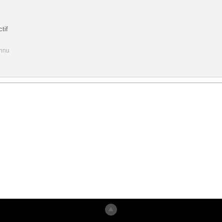
tif
onnu