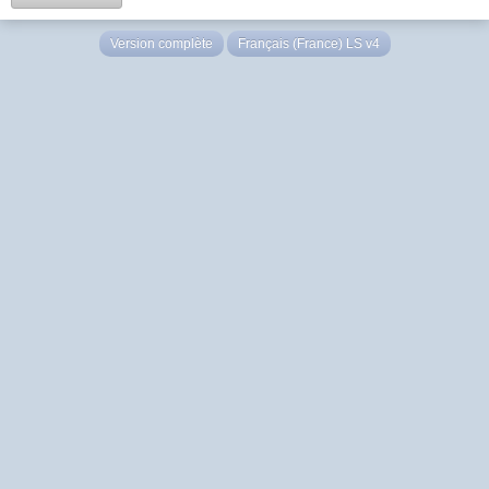
Version complète
Français (France) LS v4