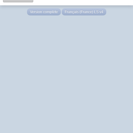
Version complète
Français (France) LS v4