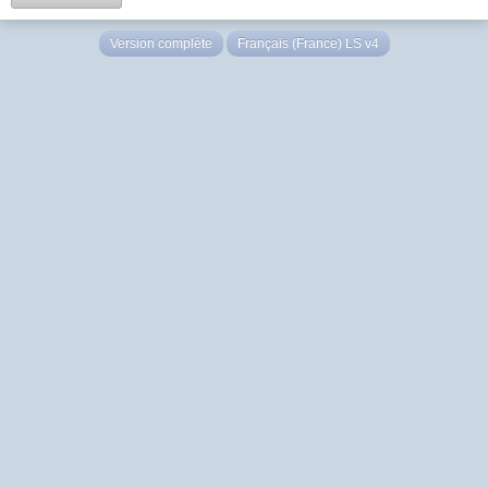
Version complète
Français (France) LS v4