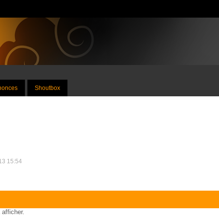
nnonces
Shoutbox
013 15:54
 afficher.