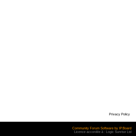
Privacy Policy
Community Forum Software by IP.Board
Licence accordée à : Logic Sunrise Ltd