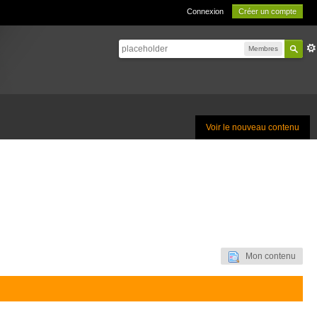
Connexion
Créer un compte
Membres
Voir le nouveau contenu
Mon contenu