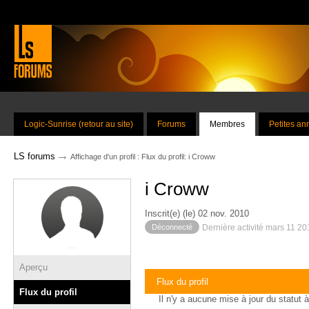
Logic-Sunrise (retour au site)
Forums
Membres
Petites a
→
LS forums
Affichage d'un profil : Flux du profil: i Croww
i Croww
Inscrit(e) (le) 02 nov. 2010
Déconnecté
Dernière activité mars 11 2
Aperçu
Flux du profil
Flux du profil
Il n'y a aucune mise à jour du statut à