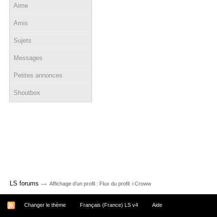
Aime
Amis
Sujets
Messages
Petites annonces
Shoutbox
→
LS forums
Affichage d'un profil : Flux du profil: i Croww
Changer le thème
Français (France) LS v4
Aide