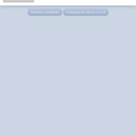
Version complète
Français (France) LS v4