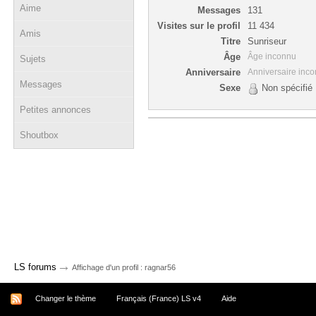
Aime
Messages
131
Visites sur le profil
11 434
Amis
Titre
Sunriseur
Âge
Âge inconnu
Sujets
Anniversaire
Anniversaire inc
Messages
Sexe
Non spécifié
Petites annonces
Shoutbox
→
LS forums
Affichage d'un profil : ragnar56
Changer le thème
Français (France) LS v4
Aide