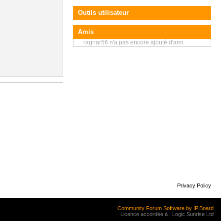
Outils utilisateur
Amis
ragnar56 n'a pas encore ajouté d'ami.
Privacy Policy
Community Forum Software by IP.Board
Licence accordée à : Logic Sunrise Ltd