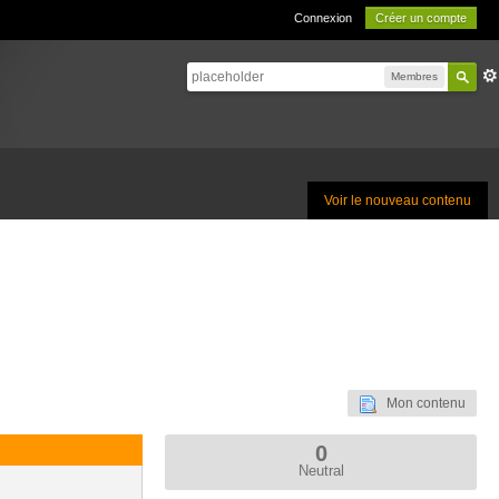
Connexion
Créer un compte
Membres
Voir le nouveau contenu
Mon contenu
0
Neutral