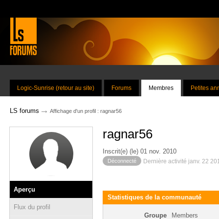
Logic-Sunrise (retour au site)
Forums
Membres
Petites a
→
LS forums
Affichage d'un profil : ragnar56
ragnar56
Inscrit(e) (le) 01 nov. 2010
Déconnecté
Dernière activité janv. 22 2
Aperçu
Statistiques de la communauté
Flux du profil
Groupe
Members