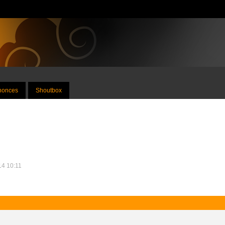
nnonces
Shoutbox
014 10:11