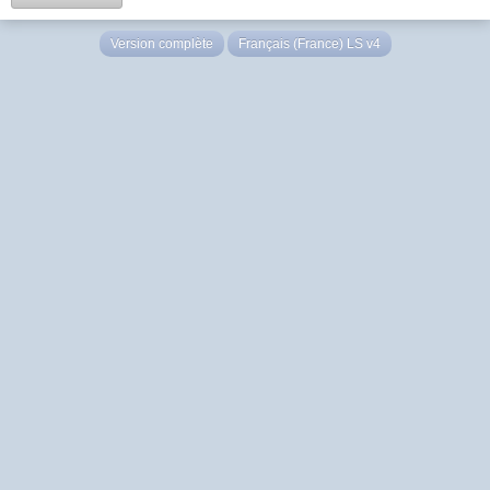
Version complète
Français (France) LS v4