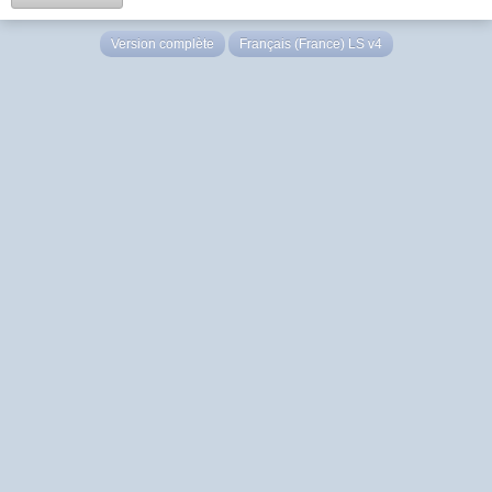
Version complète
Français (France) LS v4