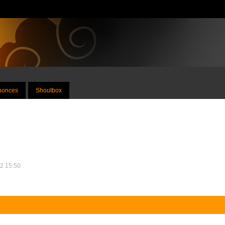
nnonces
Shoutbox
22 15:50