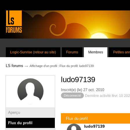
Logic-Sunrise (retour au site)
Forums
Membres
Petites a
→
LS forums
Affichage d'un profil : Flux du profil: ludo97139
ludo97139
Inscrit(e) (le) 27 oct. 2010
Déconnecté
Dernière activité févr. 10 20
Aperçu
Flux du profil
Flux du profil
ludo97139