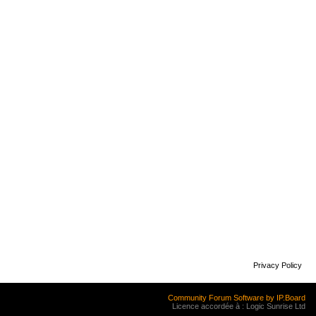
Privacy Policy
Community Forum Software by IP.Board
Licence accordée à : Logic Sunrise Ltd