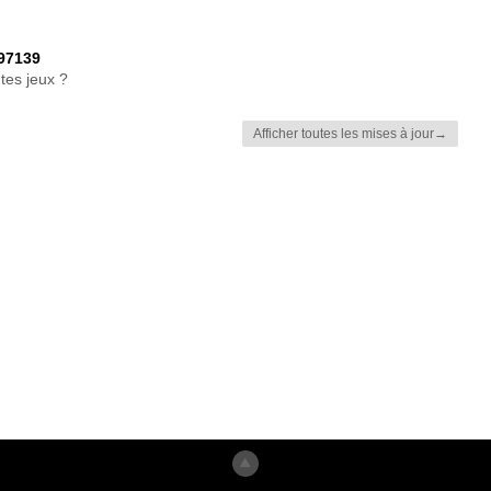
97139
tes jeux ?
Afficher toutes les mises à jour→