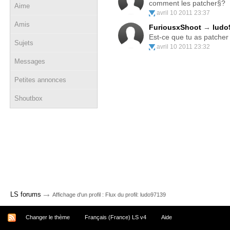
comment les patcher§?
Aime
avril 10 2011 23:37
Amis
FuriousxShoot
→
ludo
Est-ce que tu as patcher 
Sujets
avril 10 2011 23:32
Messages
Petites annonces
Shoutbox
→
LS forums
Affichage d'un profil : Flux du profil: ludo97139
Changer le thème
Français (France) LS v4
Aide