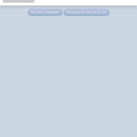
Version complète
Français (France) LS v4