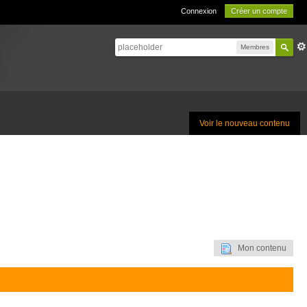
Connexion
Créer un compte
Membres
Voir le nouveau contenu
Mon contenu