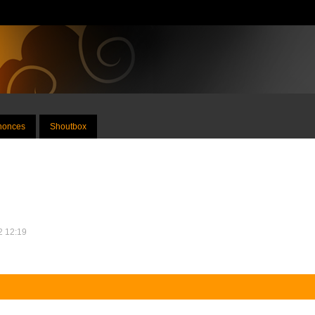
nnonces
Shoutbox
12 12:19