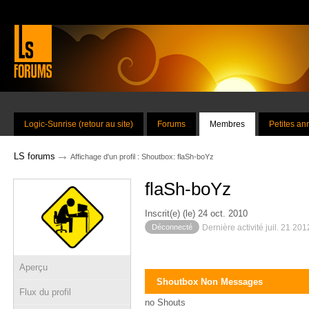
Logic-Sunrise (retour au site)
Forums
Membres
Petites a
→
LS forums
Affichage d'un profil : Shoutbox: flaSh-boYz
flaSh-boYz
Inscrit(e) (le) 24 oct. 2010
Déconnecté
Dernière activité juil. 21 20
Aperçu
Shoutbox Non Messages
Flux du profil
no Shouts