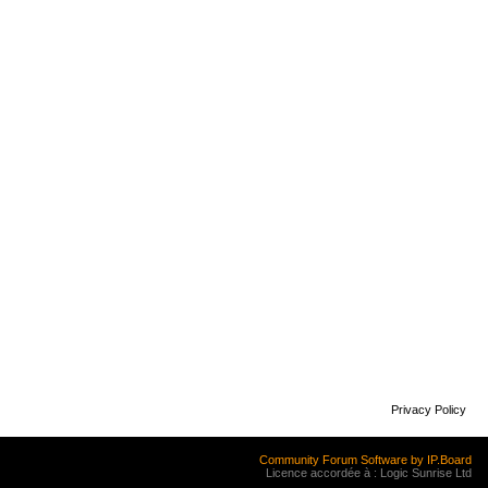
Privacy Policy
Community Forum Software by IP.Board
Licence accordée à : Logic Sunrise Ltd