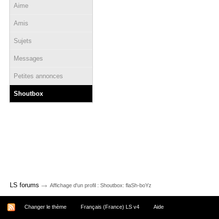
Aime
Amis
Sujets
Messages
Petites annonces
Shoutbox
→
LS forums
Affichage d'un profil : Shoutbox: flaSh-boYz
Changer le thème
Français (France) LS v4
Aide