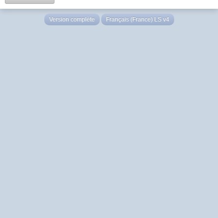
Version complète
Français (France) LS v4