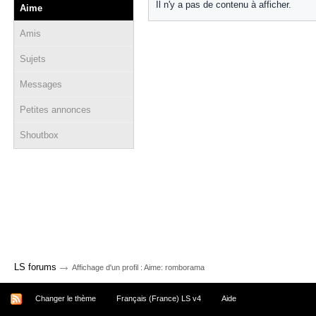
Il n'y a pas de contenu à afficher.
Aime
Amis
Sujets
Messages
Petites annonces
Shoutbox
→
LS forums
Affichage d'un profil : Aime: romborama
Changer le thème
Français (France) LS v4
Aide