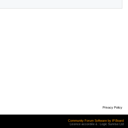
Privacy Policy
Community Forum Software by IP.Board
Licence accordée à : Logic Sunrise Ltd