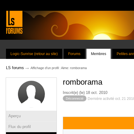
Logic-Sunrise (retour au site)
Forums
Membres
Petites a
→
LS forums
Affichage d'un profil : Aime: romborama
romborama
Inscrit(e) (le) 18 oct. 2010
Déconnecté
Dernière activité oct. 21 20
Aperçu
Flux du profil