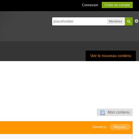
Connexion
Créer un compte
Membres
Voir le nouveau contenu
Mon contenu
Donné(s)
Reçu(s)