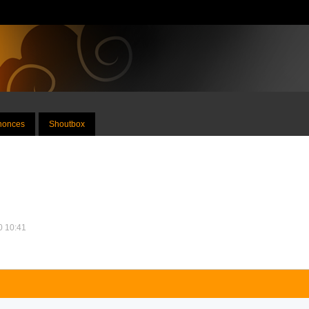
nnonces
Shoutbox
10 10:41