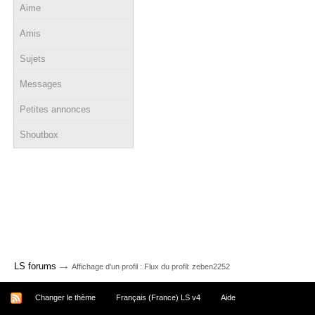
Aime
Amis
Sujets
Messages
Petites annonces
Shoutbox
→
LS forums
Affichage d'un profil : Flux du profil: zeben2252
Changer le thème
Français (France) LS v4
Aide