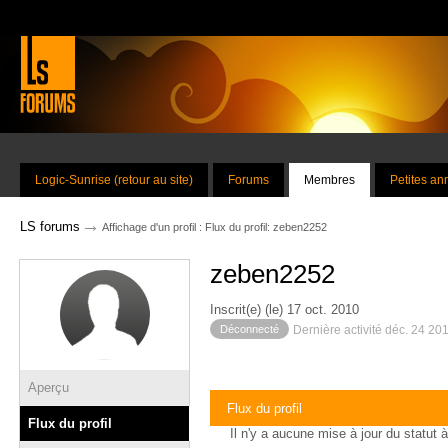
Logic-Sunrise (retour au site)
Forums
Membres
Petites a
→
LS forums
Affichage d'un profil : Flux du profil: zeben2252
zeben2252
Inscrit(e) (le) 17 oct. 2010
Déconnecté
Dernière activité déc. 24 20
Aperçu
Flux du profil
Flux du profil
Il n'y a aucune mise à jour du statut à