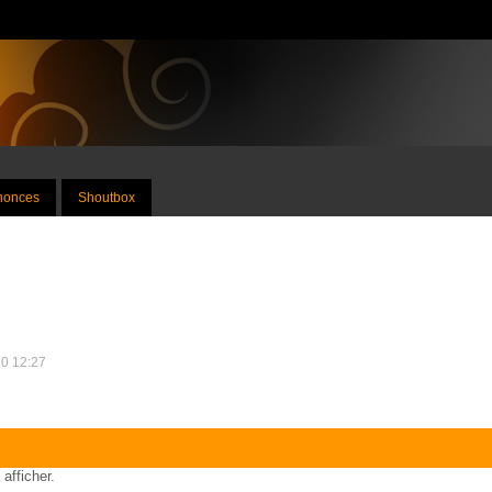
nnonces
Shoutbox
10 12:27
 afficher.