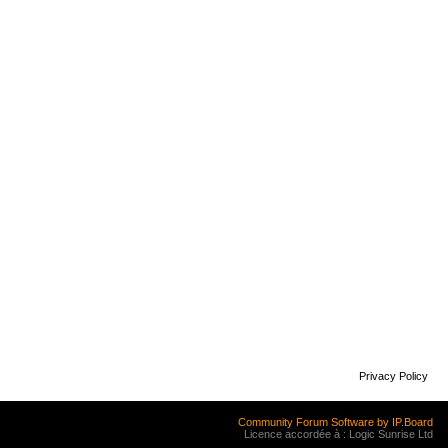
Privacy Policy
Community Forum Software by IP.Board
Licence accordée à : Logic Sunrise Ltd