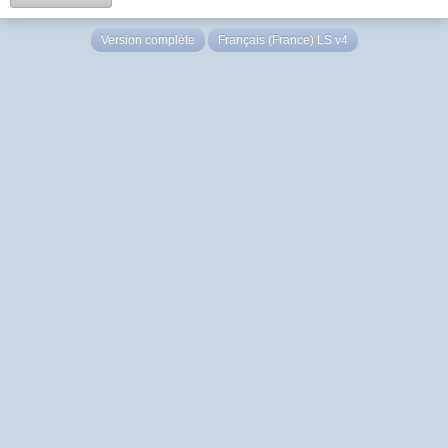
Version complète
Français (France) LS v4