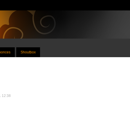
nnonces
Shoutbox
1 12:38