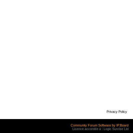
Privacy Policy
Community Forum Software by IP.Board
Licence accordée à : Logic Sunrise Ltd