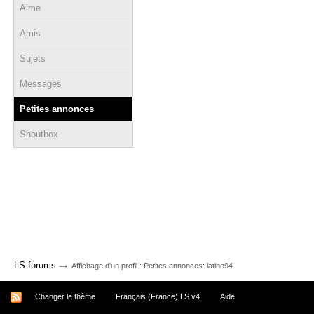
Aime
Amis
Sujets
Messages
Petites annonces
Shoutbox
→
LS forums
Affichage d'un profil : Petites annonces: latino94
Changer le thème
Français (France) LS v4
Aide