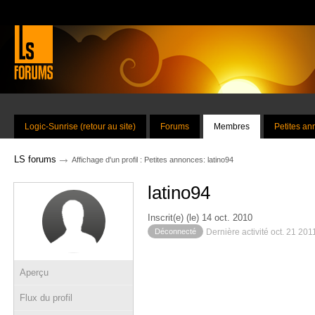
Logic-Sunrise (retour au site)
Forums
Membres
Petites a
→
LS forums
Affichage d'un profil : Petites annonces: latino94
latino94
Inscrit(e) (le) 14 oct. 2010
Déconnecté
Dernière activité oct. 21 201
Aperçu
Flux du profil