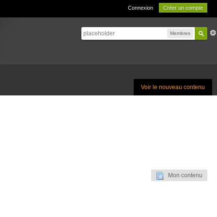
Connexion
Créer un compte
Membres
Voir le nouveau contenu
Mon contenu