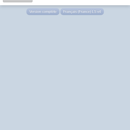
Version complète
Français (France) LS v4