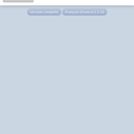
Version complète
Français (France) LS v4