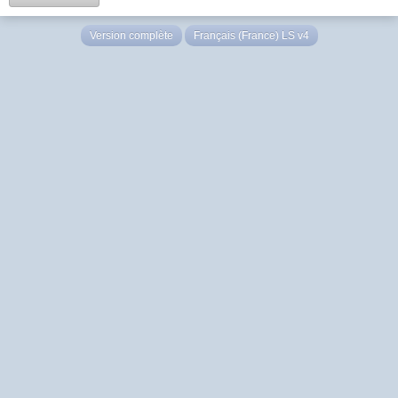
Version complète
Français (France) LS v4