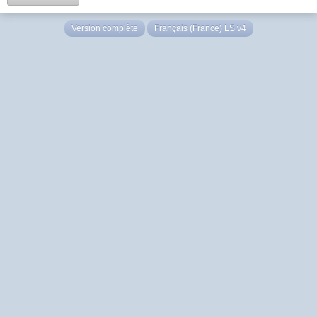
Version complète
Français (France) LS v4