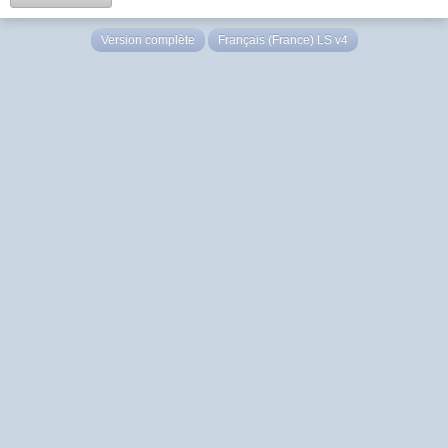
Version complète
Français (France) LS v4