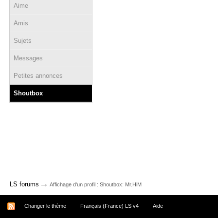
Aime
Amis
Sujets
Messages
Petites annonces
Shoutbox
→
LS forums
Affichage d'un profil : Shoutbox: Mr.HiM
Changer le thème
Français (France) LS v4
Aide