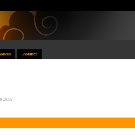
nnonces
Shoutbox
19 19:58