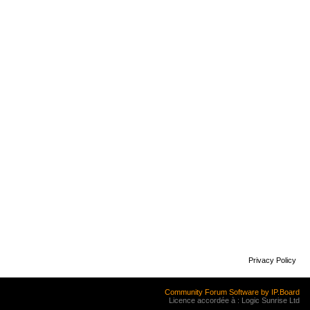
Privacy Policy
Community Forum Software by IP.Board
Licence accordée à : Logic Sunrise Ltd