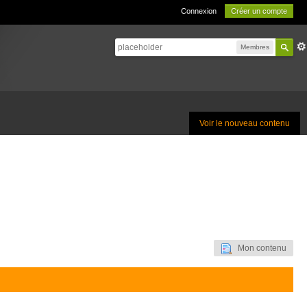
Connexion
Créer un compte
Membres
Voir le nouveau contenu
Mon contenu