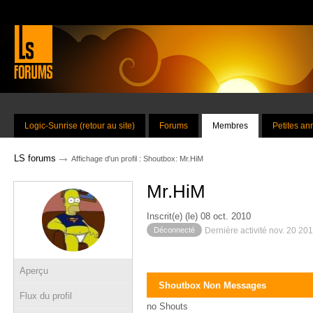
Logic-Sunrise (retour au site)
Forums
Membres
Petites a
→
LS forums
Affichage d'un profil : Shoutbox: Mr.HiM
Mr.HiM
Inscrit(e) (le) 08 oct. 2010
Déconnecté
Dernière activité nov. 20 20
Aperçu
Shoutbox Non Messages
Flux du profil
no Shouts