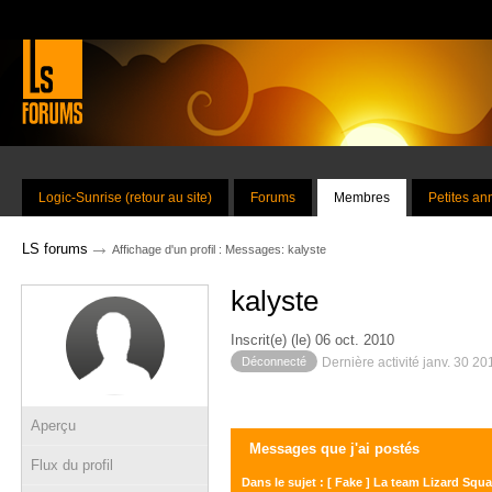
Logic-Sunrise (retour au site)
Forums
Membres
Petites a
→
LS forums
Affichage d'un profil : Messages: kalyste
kalyste
Inscrit(e) (le) 06 oct. 2010
Déconnecté
Dernière activité janv. 30 2
Aperçu
Messages que j'ai postés
Flux du profil
Dans le sujet : [ Fake ] La team Lizard Squa