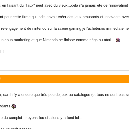
s en faisant du "faux" neuf avec du vieux...cela n'a jamais été de l'innovation!
lent pour cette firme qui jadis savait créer des jeux amusants et innovants ave
le ré-engagement de nintendo sur la scene gaming je l'achèterais immédiateme
u'un coup marketing et que Nintendo ne finisse comme séga ou atari....
!!!
4
, car il n'y a encore que très peu de jeux au catalogue (et tous ne sont pas s
endants
e du complot...soyons fou et allons y a fond lol....