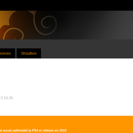
nnonces
Shoutbox
015 16:35
d aurait jailbreaké la PS4 et release en 2015