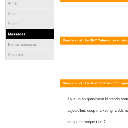
Aime
30 janvier 2015 - 12:45
.
Amis
Sujets
Messages
Dans le sujet : Le DMC Cobra arrive en stoc
Petites annonces
24 janvier 2015 - 00:27
Shoutbox
...
Dans le sujet : La "New 3DS" bientôt dispon
29 août 2014 - 23:22
il y a un an quasiment Nintendo sorta
aujourd'hui: coup marketing la 3ds new
de qui se moque-t-on ?