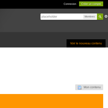
Connexion
Créer un compte
Membres
Voir le nouveau contenu
Mon contenu