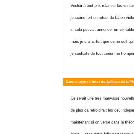
Vouloir à tout prix relancer les vente
je crains fort un retour de bâton vio
si cela pouvait annoncer un véritab
mais je crains fort que ce ne soit q
je souhaite de tout coeur me tromper
Dans le sujet : L'intox du Jailbreak de la PS
25 août 2014 - 23:11
Ce serait une tres mauvaise nouvelle
de plus ca refroidirait les dev indép
maintenant si on verse dans la théori