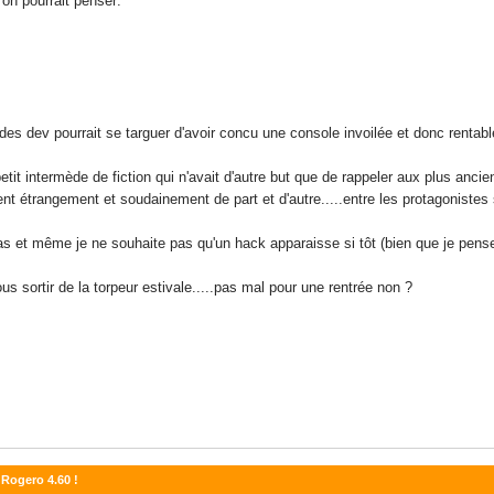
 on pourrait penser:
es dev pourrait se targuer d'avoir concu une console invoilée et donc rentable
tit intermède de fiction qui n'avait d'autre but que de rappeler aux plus anc
nt étrangement et soudainement de part et d'autre.....entre les protagonistes 
pas et même je ne souhaite pas qu'un hack apparaisse si tôt (bien que je pense
s sortir de la torpeur estivale.....pas mal pour une rentrée non ?
 Rogero 4.60 !