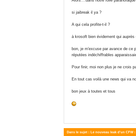
Alors....dans notre folie paranoïaque
si jaibreak il ya ?
A qui cela profite-t-il ?
à krosoft bien évidement qui auprès d
bon, je m'excuse par avance de ce pe
réputées indéchiffrables apparaissaie
Pour finir, moi non plus je ne crois 
En tout cas voilà une news qui va nou
bon jeux à toutes et tous
Dans le sujet : Le nouveau leak d'un CFW :