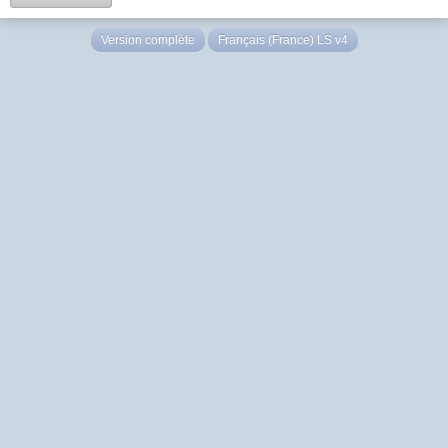
Version complète
Français (France) LS v4