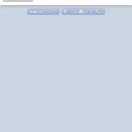
Version complète
Français (France) LS v4