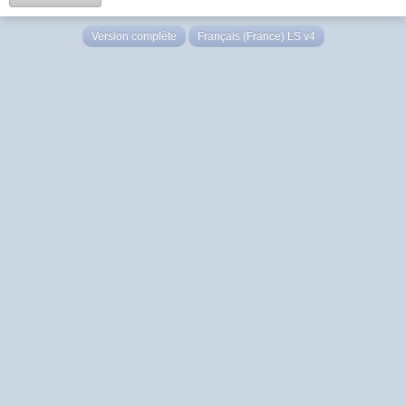
Version complète
Français (France) LS v4