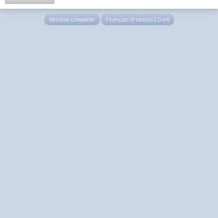
Version complète
Français (France) LS v4