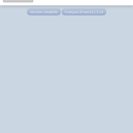
Version complète
Français (France) LS v4