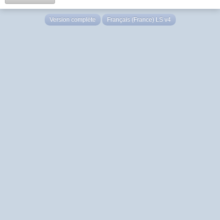
Version complète
Français (France) LS v4