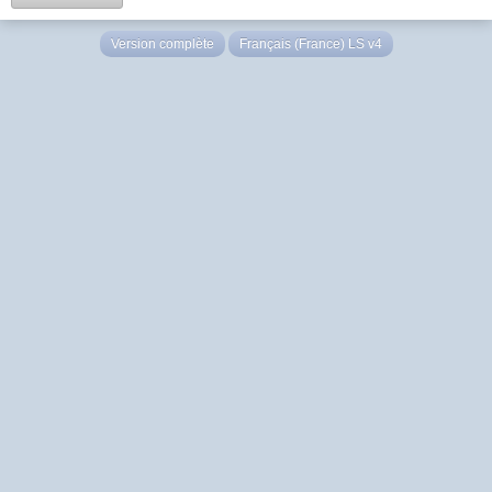
Version complète
Français (France) LS v4