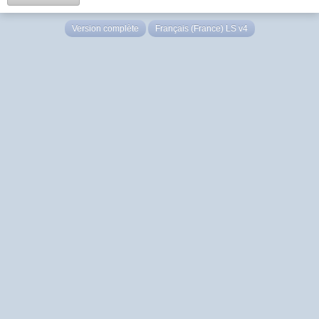
Version complète
Français (France) LS v4