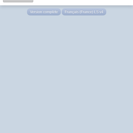
Version complète
Français (France) LS v4