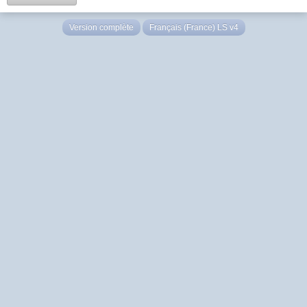
Version complète
Français (France) LS v4