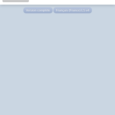
Version complète
Français (France) LS v4