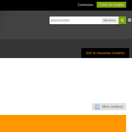
Connexion
Créer un compte
Membres
Voir le nouveau contenu
Mon contenu