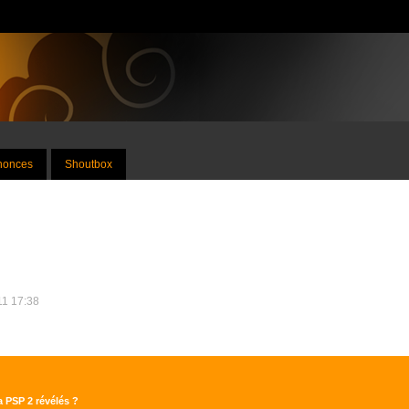
nnonces
Shoutbox
011 17:38
a PSP 2 révélés ?