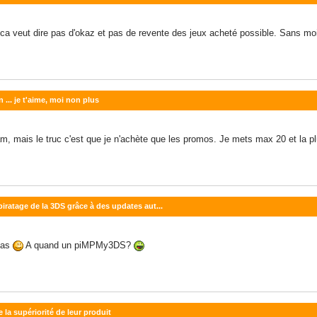
ca veut dire pas d'okaz et pas de revente des jeux acheté possible. Sans moi
n ... je t'aime, moi non plus
m, mais le truc c'est que je n'achète que les promos. Je mets max 20 et la pl
 piratage de la 3DS grâce à des updates aut...
pas
A quand un piMPMy3DS?
la supériorité de leur produit