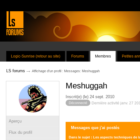
Logic-Sunrise (retour au site)
Forums
Membres
Petites a
→
LS forums
Affichage d'un profil : Messages: Meshuggah
Meshuggah
Inscrit(e) (le) 24 sept. 2010
Déconnecté
Dernière activité janv. 27 2
Aperçu
Messages que j'ai postés
Flux du profil
Dans le sujet : Les aspects techniques de l