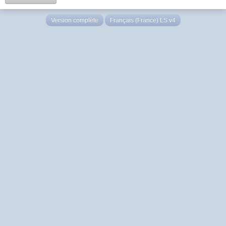
Version complète
Français (France) LS v4