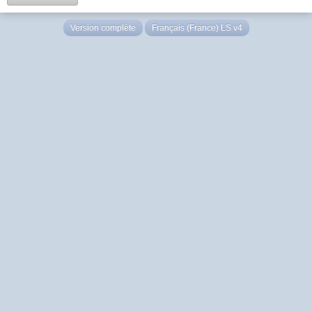
Version complète
Français (France) LS v4