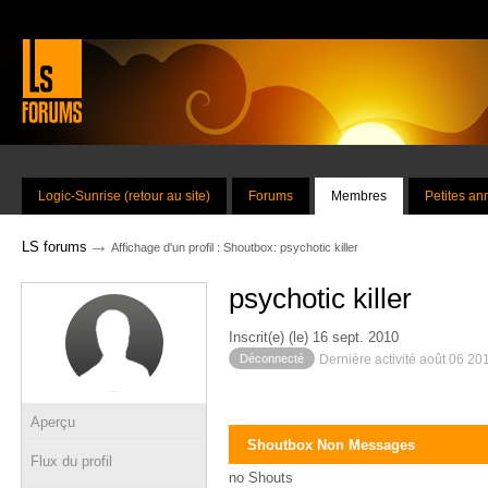
Logic-Sunrise (retour au site)
Forums
Membres
Petites a
→
LS forums
Affichage d'un profil : Shoutbox: psychotic killer
psychotic killer
Inscrit(e) (le) 16 sept. 2010
Déconnecté
Dernière activité août 06 20
Aperçu
Shoutbox Non Messages
Flux du profil
no Shouts