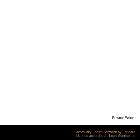
Privacy Policy
Community Forum Software by IP.Board
Licence accordée à : Logic Sunrise Ltd