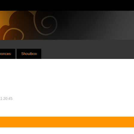
nnonces
Shoutbox
11 20:45