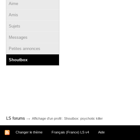
Aime
Amis
Sujets
Messages
Petites annonces
Shoutbox
→
LS forums
Affichage d'un profil : Shoutbox: psychotic killer
Changer le thème
Français (France) LS v4
Aide