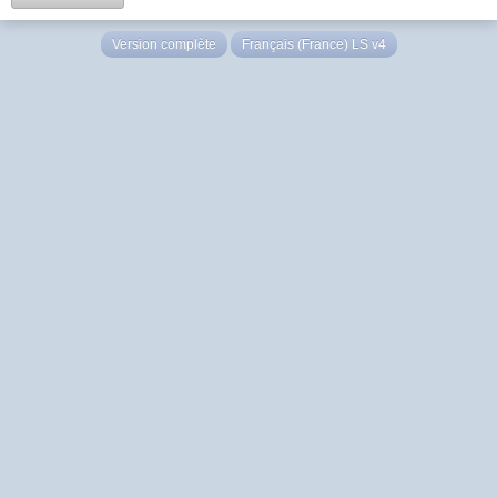
Version complète
Français (France) LS v4