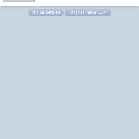
Version complète
Français (France) LS v4