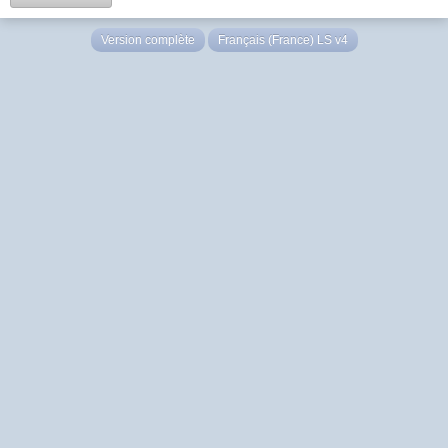
Version complète
Français (France) LS v4