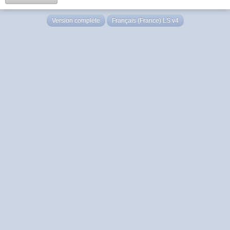
Version complète
Français (France) LS v4