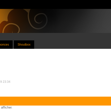
nnonces
Shoutbox
19 23:34
 afficher.