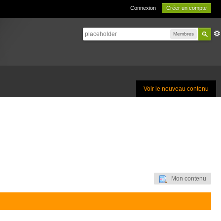
Connexion
Créer un compte
Membres
Voir le nouveau contenu
Mon contenu