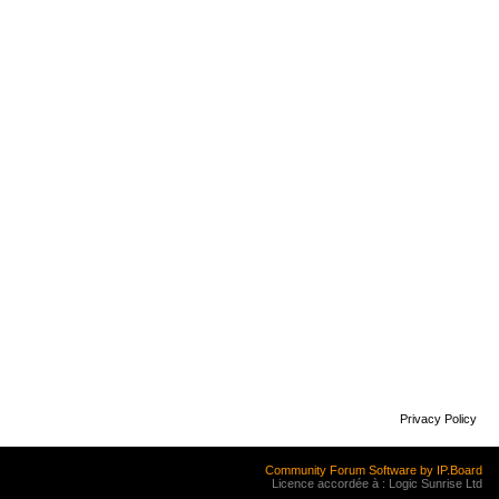
Privacy Policy
Community Forum Software by IP.Board
Licence accordée à : Logic Sunrise Ltd