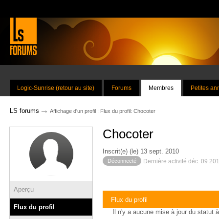
Logic-Sunrise (retour au site)
Forums
Membres
Petites a
→
LS forums
Affichage d'un profil : Flux du profil: Chocoter
Chocoter
Inscrit(e) (le) 13 sept. 2010
Déconnecté
Dernière activité déc. 09 20
Aperçu
Flux du profil
Flux du profil
Il n'y a aucune mise à jour du statut à