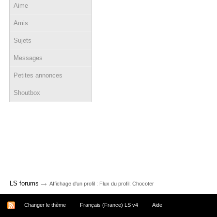
Aime
Amis
Sujets
Messages
Petites annonces
Shoutbox
→
LS forums
Affichage d'un profil : Flux du profil: Chocoter
Changer le thème
Français (France) LS v4
Aide