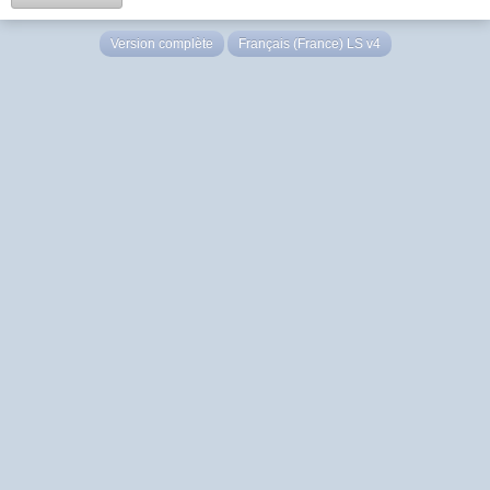
Version complète
Français (France) LS v4