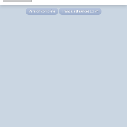
Version complète
Français (France) LS v4