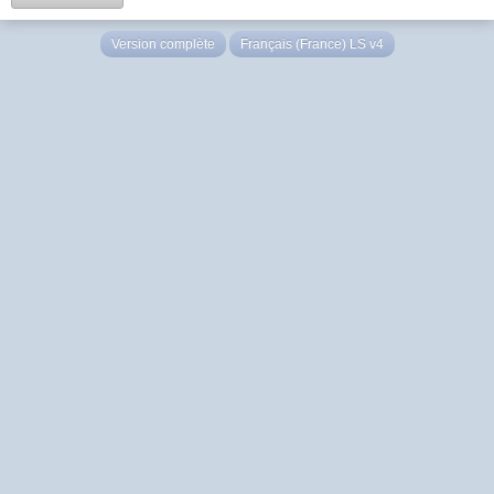
Version complète
Français (France) LS v4