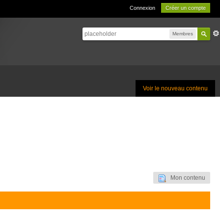
Connexion
Créer un compte
Membres
Voir le nouveau contenu
Mon contenu