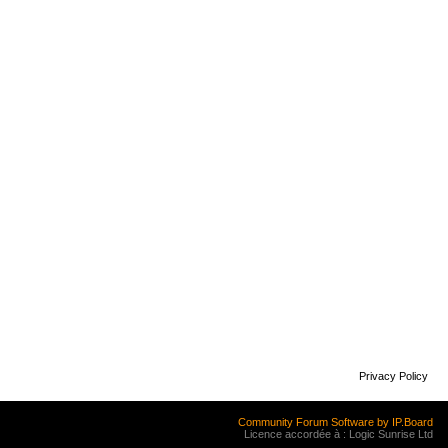
Privacy Policy
Community Forum Software by IP.Board
Licence accordée à : Logic Sunrise Ltd