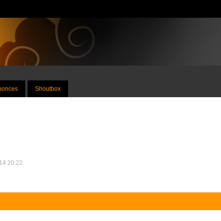
nnonces
Shoutbox
014 20:22