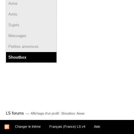
Aime
Amis
Sujets
Messages
Petites annonces
Shoutbox
→
LS forums
Affichage d'un profil : Shoutbox: Awax
Changer le thème
Français (France) LS v4
Aide