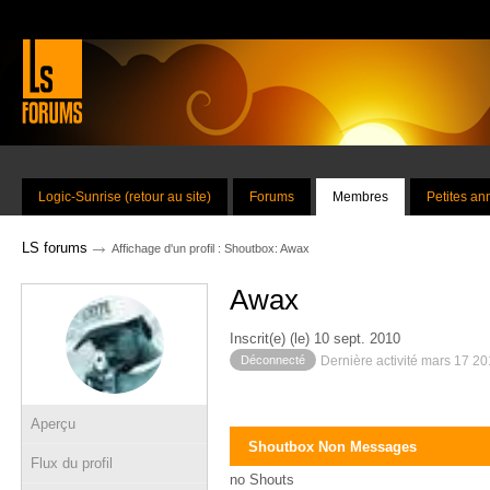
Logic-Sunrise (retour au site)
Forums
Membres
Petites a
→
LS forums
Affichage d'un profil : Shoutbox: Awax
Awax
Inscrit(e) (le) 10 sept. 2010
Déconnecté
Dernière activité mars 17 2
Aperçu
Shoutbox Non Messages
Flux du profil
no Shouts