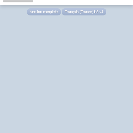
Version complète
Français (France) LS v4