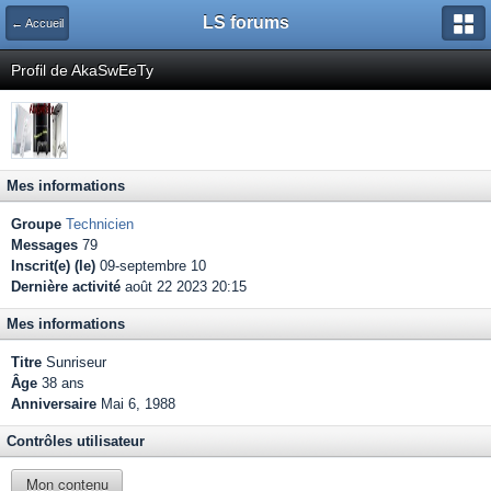
LS forums
← Accueil
Profil de AkaSwEeTy
Mes informations
Groupe
Technicien
Messages
79
Inscrit(e) (le)
09-septembre 10
Dernière activité
août 22 2023 20:15
Mes informations
Titre
Sunriseur
Âge
38 ans
Anniversaire
Mai 6, 1988
Contrôles utilisateur
Mon contenu