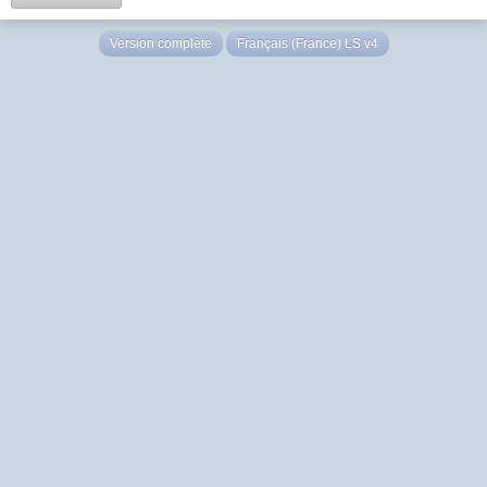
Version complète
Français (France) LS v4